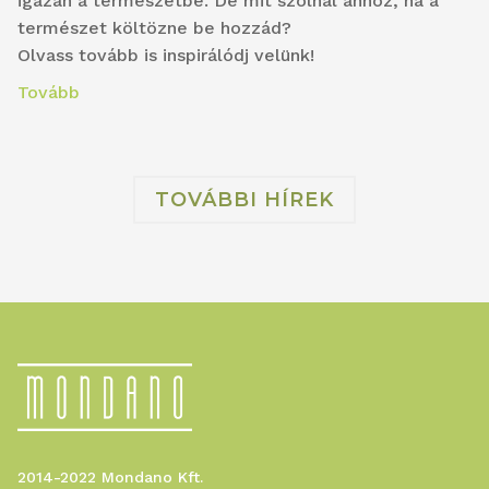
igazán a természetbe. De mit szólnál ahhoz, ha a
természet költözne be hozzád?
Olvass tovább is inspirálódj velünk!
Tovább
TOVÁBBI HÍREK
2014-2022 Mondano Kft.