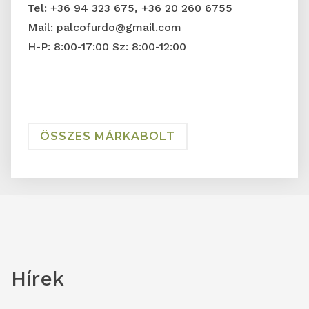
Tel:
+36 94 323 675
,
+36 20 260 6755
T
Mail:
palcofurdo@gmail.com
M
H-P: 8:00-17:00 Sz: 8:00-12:00
H-
ÖSSZES MÁRKABOLT
Hírek