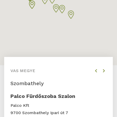
4
5
VAS MEGYE
Z
Szombathely
Z
Palco Fürdőszoba Szalon
I
Palco Kft
O
9700 Szombathely Ipari út 7
Z