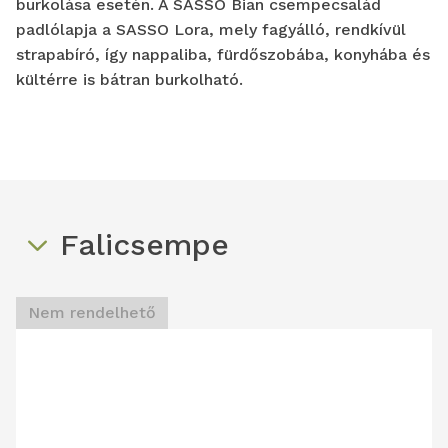
burkolása esetén. A SASSO Bian csempecsalád
padlólapja a SASSO Lora, mely fagyálló, rendkívül
strapabíró, így nappaliba, fürdőszobába, konyhába és
kültérre is bátran burkolható.
Falicsempe
Nem rendelhető