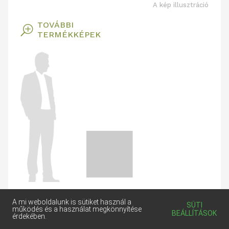
A kép illusztráció
TOVÁBBI
T
TERMÉKKÉPEK
FORMÁTUM:
A mi weboldalunk is sütiket használ a
SÜTI
működés és a használat megkönnyítése
600x600
BEÁLLÍTÁSOK
érdekében.