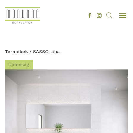
a
Termékek
/ SASSO Lina
Újdonság