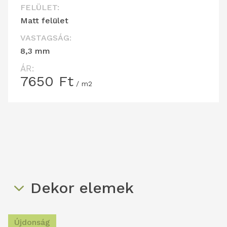
FELÜLET:
Matt felület
VASTAGSÁG:
8,3 mm
ÁR:
7650
Ft
/ m2
Dekor elemek
Újdonság