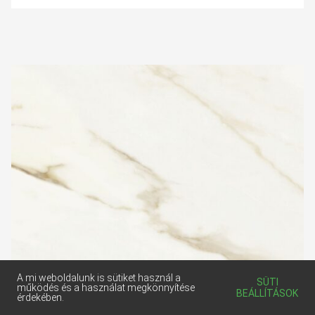
A mi weboldalunk is sütiket használ a
SÜTI
működés és a használat megkönnyítése
BEÁLLÍTÁSOK
érdekében.