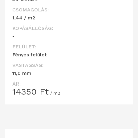
CSOMAGOLÁS:
1,44 / m2
KOPÁSÁLLÓSÁG:
-
FELÜLET:
Fényes felület
VASTAGSÁG:
11,0 mm
ÁR:
14350
Ft
/ m2