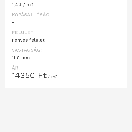
1,44 / m2
KOPÁSÁLLÓSÁG:
-
FELÜLET:
Fényes felület
VASTAGSÁG:
11,0 mm
ÁR:
14350
Ft
/ m2