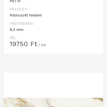
PEI IV
FELÜLET:
Polírozott felület
VASTAGSÁG:
9,3 mm
ÁR:
19750
Ft
/ m2