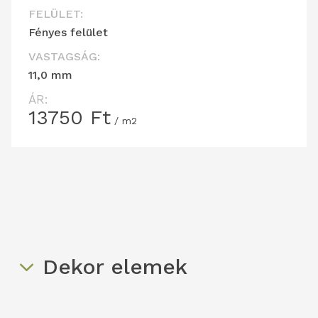
FELÜLET:
Fényes felület
VASTAGSÁG:
11,0 mm
ÁR:
13750
Ft
/ m2
Dekor elemek