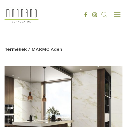
a
Termékek
/ MARMO Aden