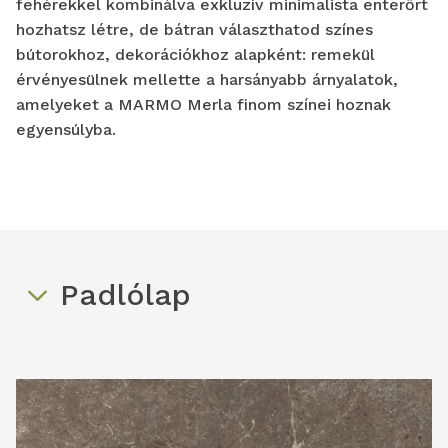
fehérekkel kombinálva exkluzív minimalista enterőrt
hozhatsz létre, de bátran választhatod színes
bútorokhoz, dekorációkhoz alapként: remekül
érvényesülnek mellette a harsányabb árnyalatok,
amelyeket a MARMO Merla finom színei hoznak
egyensúlyba.
Padlólap