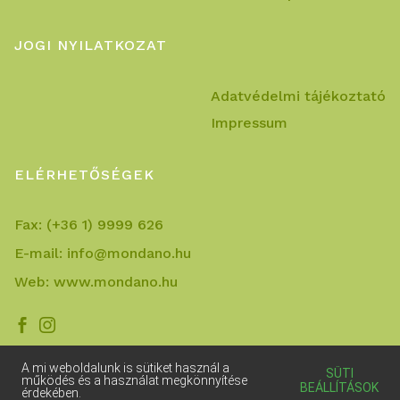
JOGI NYILATKOZAT
Adatvédelmi tájékoztató
Impressum
ELÉRHETŐSÉGEK
Fax:
(+36 1) 9999 626
E-mail:
info@mondano.hu
Web:
www.mondano.hu


A mi weboldalunk is sütiket használ a
SÜTI
működés és a használat megkönnyítése
BEÁLLÍTÁSOK
érdekében.