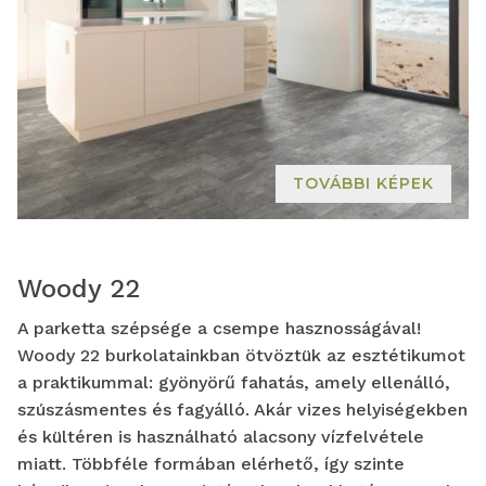
TOVÁBBI KÉPEK
Woody 22
A parketta szépsége a csempe hasznosságával!
Woody 22 burkolatainkban ötvöztük az esztétikumot
a praktikummal: gyönyörű fahatás, amely ellenálló,
szúszásmentes és fagyálló. Akár vizes helyiségekben
és kültéren is használható alacsony vízfelvétele
miatt. Többféle formában elérhető, így szinte