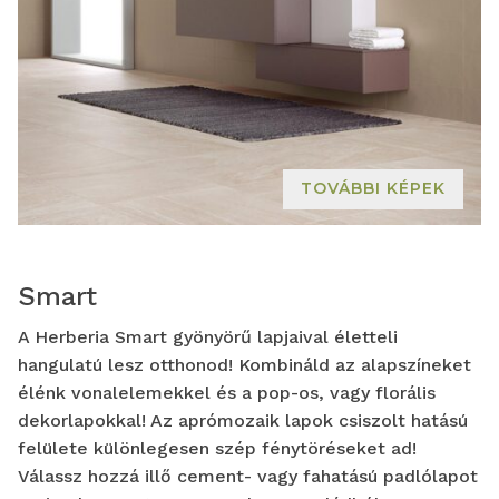
TOVÁBBI KÉPEK
Smart
A Herberia Smart gyönyörű lapjaival életteli
hangulatú lesz otthonod! Kombináld az alapszíneket
élénk vonalelemekkel és a pop-os, vagy florális
dekorlapokkal! Az aprómozaik lapok csiszolt hatású
felülete különlegesen szép fénytöréseket ad!
Válassz hozzá illő cement- vagy fahatású padlólapot