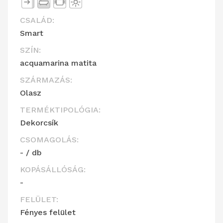
CSALÁD:
Smart
SZÍN:
acquamarina matita
SZÁRMAZÁS:
Olasz
TERMÉKTIPOLÓGIA:
Dekorcsík
CSOMAGOLÁS:
- / db
KOPÁSÁLLÓSÁG:
-
FELÜLET:
Fényes felület