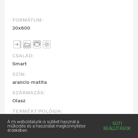
FORMÁTUM:
20x600
CSALÁD:
Smart
SZÍN:
arancio matita
SZÁRMAZÁS:
Olasz
TERMÉKTIPOLÓGIA:
Dekorcsík
A mi weboldalunk is sütiket használ a
SÜTI
működés és a használat megkönnyítése
BEÁLLÍTÁSOK
CSOMAGOLÁS:
érdekében.
- / db