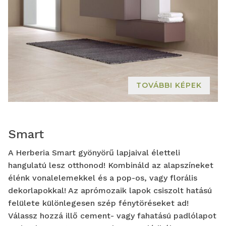
TOVÁBBI KÉPEK
Smart
A Herberia Smart gyönyörű lapjaival életteli
hangulatú lesz otthonod! Kombináld az alapszíneket
élénk vonalelemekkel és a pop-os, vagy florális
dekorlapokkal! Az aprómozaik lapok csiszolt hatású
felülete különlegesen szép fénytöréseket ad!
Válassz hozzá illő cement- vagy fahatású padlólapot