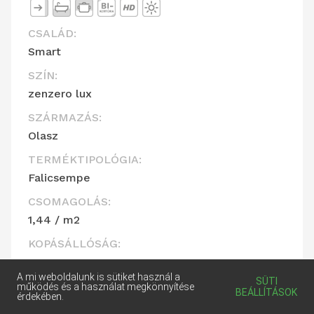
CSALÁD:
Smart
SZÍN:
zenzero lux
SZÁRMAZÁS:
Olasz
TERMÉKTIPOLÓGIA:
Falicsempe
CSOMAGOLÁS:
1,44 / m2
KOPÁSÁLLÓSÁG:
-
A mi weboldalunk is sütiket használ a
SÜTI
FELÜLET:
működés és a használat megkönnyítése
BEÁLLÍTÁSOK
érdekében.
Fényes felület