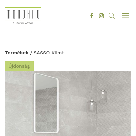
a
Termékek
/ SASSO Klimt
Újdonság