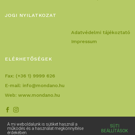
JOGI NYILATKOZAT
Adatvédelmi tájékoztató
Impressum
ELÉRHETŐSÉGEK
Fax:
(+36 1) 9999 626
E-mail:
info@mondano.hu
Web:
www.mondano.hu


A mi weboldalunk is sütiket használ a
SÜTI
működés és a használat megkönnyítése
BEÁLLÍTÁSOK
érdekében.