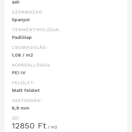
ash
SZÁRMAZÁS:
Spanyol
TERMÉKTIPOLÓGIA:
Padlólap
CSOMAGOLÁS:
1,08 / m2
KOPÁSÁLLÓSÁG:
PEI IV
FELÜLET:
Matt felület
VASTAGSÁG:
8,9 mm
ÁR:
12850
Ft
/ m2