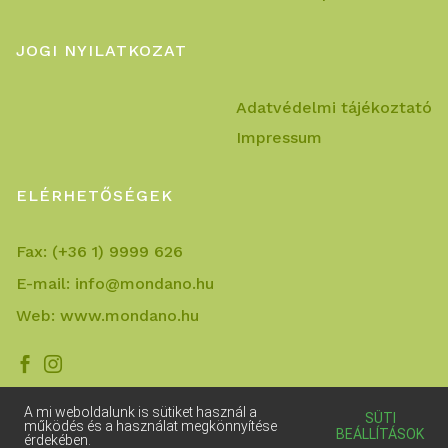
JOGI NYILATKOZAT
Adatvédelmi tájékoztató
Impressum
ELÉRHETŐSÉGEK
Fax:
(+36 1) 9999 626
E-mail:
info@mondano.hu
Web:
www.mondano.hu


A mi weboldalunk is sütiket használ a
SÜTI
működés és a használat megkönnyítése
BEÁLLÍTÁSOK
érdekében.