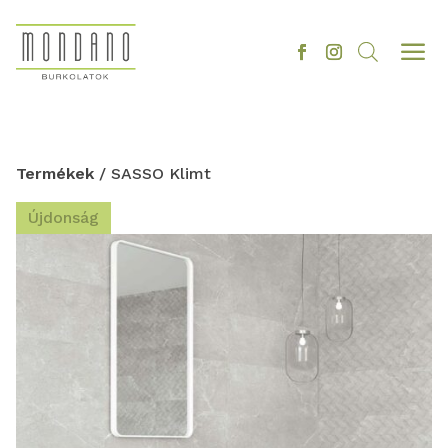
a
Termékek
/ SASSO Klimt
Újdonság