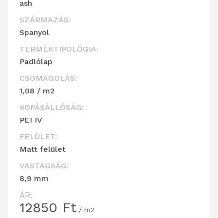
ash
SZÁRMAZÁS:
Spanyol
TERMÉKTIPOLÓGIA:
Padlólap
CSOMAGOLÁS:
1,08 / m2
KOPÁSÁLLÓSÁG:
PEI IV
FELÜLET:
Matt felület
VASTAGSÁG:
8,9 mm
ÁR:
12850
Ft
/ m2