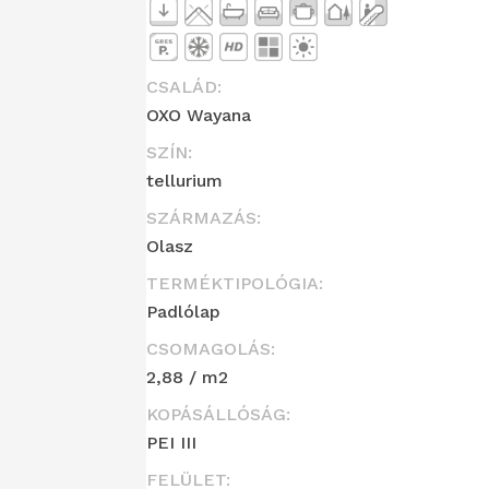
CSALÁD:
OXO Wayana
SZÍN:
tellurium
SZÁRMAZÁS:
Olasz
TERMÉKTIPOLÓGIA:
Padlólap
CSOMAGOLÁS:
2,88 / m2
KOPÁSÁLLÓSÁG:
PEI III
FELÜLET: