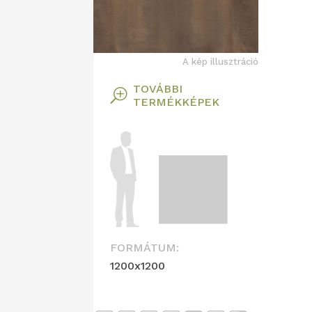
A kép illusztráció
TOVÁBBI
T
TERMÉKKÉPEK
FORMÁTUM:
1200x1200