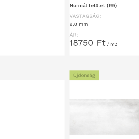
Normál felület (R9)
VASTAGSÁG:
9,0 mm
ÁR:
18750
Ft
/ m2
Újdonság