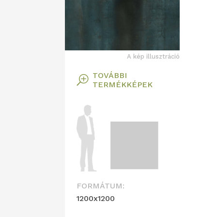
A kép illusztráció
TOVÁBBI
T
TERMÉKKÉPEK
FORMÁTUM:
1200x1200