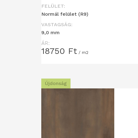
FELÜLET:
Normál felület (R9)
VASTAGSÁG:
9,0 mm
ÁR:
18750
Ft
/ m2
Újdonság