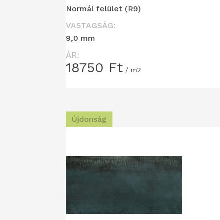
Normál felület (R9)
VASTAGSÁG:
9,0 mm
ÁR:
18750
Ft
/ m2
Újdonság