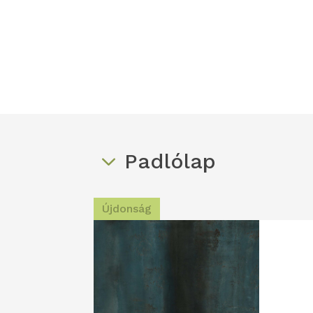
Padlólap
Újdonság