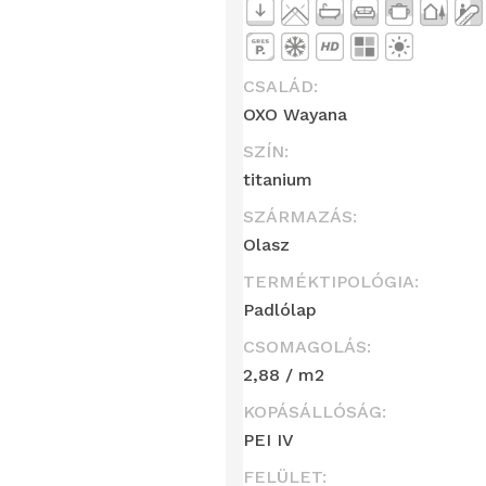
CSALÁD:
OXO Wayana
SZÍN:
titanium
SZÁRMAZÁS:
Olasz
TERMÉKTIPOLÓGIA:
Padlólap
CSOMAGOLÁS:
2,88 / m2
KOPÁSÁLLÓSÁG:
PEI IV
FELÜLET: