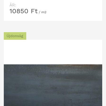
ÁR:
10850
Ft
/ m2
Újdonság