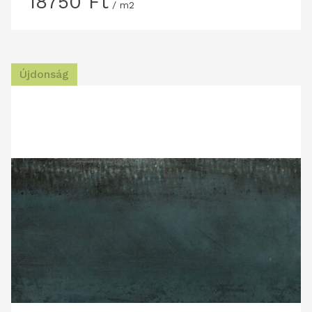
18750
Ft
/ m2
Újdonság