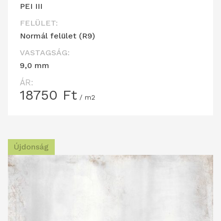
PEI III
FELÜLET:
Normál felület (R9)
VASTAGSÁG:
9,0 mm
ÁR:
18750
Ft
/ m2
Újdonság