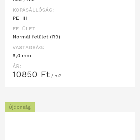
KOPÁSÁLLÓSÁG:
PEI III
FELÜLET:
Normál felület (R9)
VASTAGSÁG:
9,0 mm
ÁR:
10850
Ft
/ m2
Újdonság