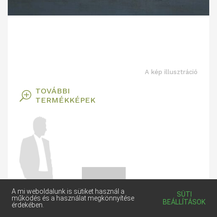
A kép illusztráció
TOVÁBBI
T
TERMÉKKÉPEK
A mi weboldalunk is sütiket használ a
SÜTI
működés és a használat megkönnyítése
BEÁLLÍTÁSOK
érdekében.