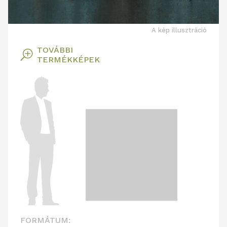
A kép illusztráció
TOVÁBBI
T
TERMÉKKÉPEK
FORMÁTUM: