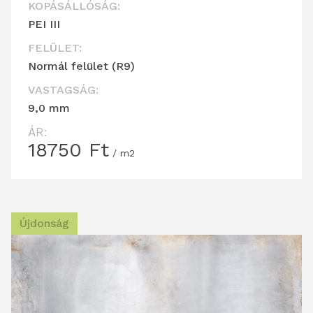
KOPÁSÁLLÓSÁG:
PEI III
FELÜLET:
Normál felület (R9)
VASTAGSÁG:
9,0 mm
ÁR:
18750
Ft
/ m2
Újdonság