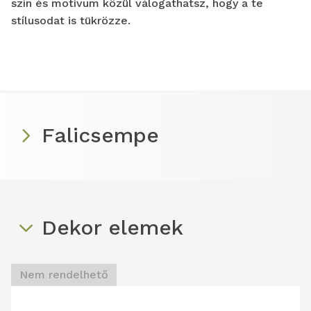
szín és motívum közül válogathatsz, hogy a te
stílusodat is tükrözze.
Falicsempe
Dekor elemek
Nem rendelhető