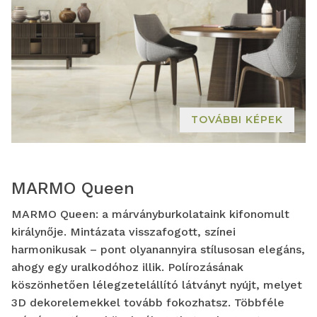
TOVÁBBI KÉPEK
MARMO Queen
MARMO Queen: a márványburkolataink kifonomult
királynője. Mintázata visszafogott, színei
harmonikusak – pont olyanannyira stílusosan elegáns,
ahogy egy uralkodóhoz illik. Polírozásának
köszönhetően lélegzetelállító látványt nyújt, melyet
3D dekorelemekkel tovább fokozhatsz. Többféle