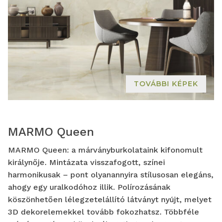
TOVÁBBI KÉPEK
MARMO Queen
MARMO Queen: a márványburkolataink kifonomult
királynője. Mintázata visszafogott, színei
harmonikusak – pont olyanannyira stílusosan elegáns,
ahogy egy uralkodóhoz illik. Polírozásának
köszönhetően lélegzetelállító látványt nyújt, melyet
3D dekorelemekkel tovább fokozhatsz. Többféle