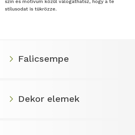
szín és motívum közül válogathatsz, hogy a te
stílusodat is tükrözze.
Falicsempe
Dekor elemek