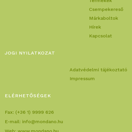
Termékek
Csempekereső
Márkaboltok
Hírek
Kapcsolat
JOGI NYILATKOZAT
Adatvédelmi tájékoztató
Impressum
ELÉRHETŐSÉGEK
Fax:
(+36 1) 9999 626
E-mail:
info@mondano.hu
Web:
www.mondano.hu