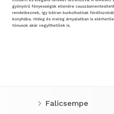
gyönyörű fényességük ellenére csuszásmentesített 
rendelkeznek, így bátran burkolhatóak fürdőszobáb
konyhába. Hideg és meleg árnyalatban is elérhetőe
tónusok akár vegyíthetőek is.
Falicsempe