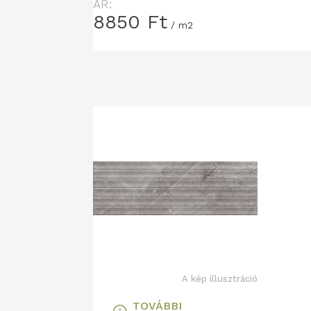
ÁR:
8850
Ft
/ m2
A kép illusztráció
TOVÁBBI