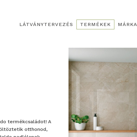
LÁTVÁNYTERVEZÉS
TERMÉKEK
MÁRKA
do termékcsaládot! A
öltöztetik otthonod,
Baldo padlólapok