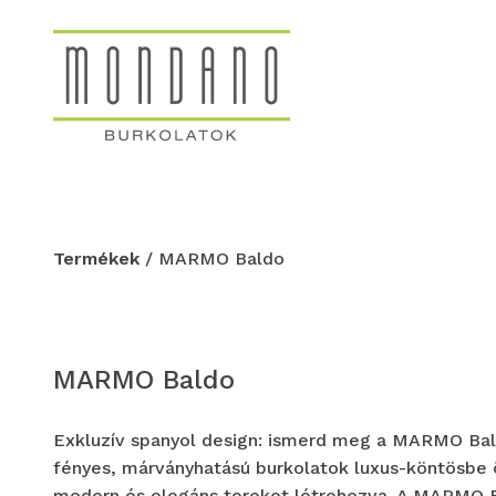
Termékek
/ MARMO Baldo
MARMO Baldo
Exkluzív spanyol design: ismerd meg a MARMO Bal
fényes, márványhatású burkolatok luxus-köntösbe 
modern és elegáns tereket létrehozva. A MARMO 