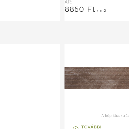
ÁR:
8850
Ft
/ m2
A kép illusztrá
TOVÁBBI