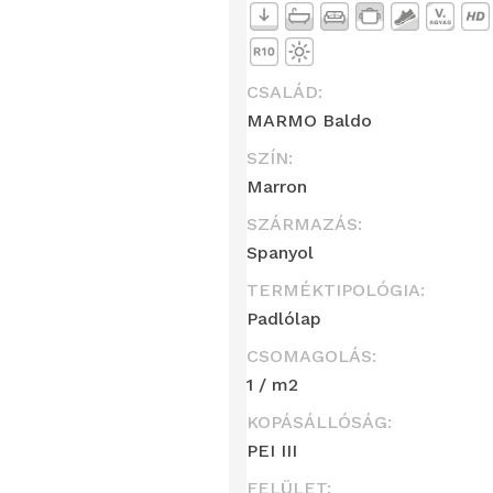
CSALÁD:
MARMO Baldo
SZÍN:
Marron
SZÁRMAZÁS:
Spanyol
TERMÉKTIPOLÓGIA:
Padlólap
CSOMAGOLÁS:
1 / m2
KOPÁSÁLLÓSÁG:
PEI III
FELÜLET: