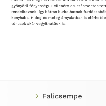
gyönyörű fényességük ellenére csuszásmentesített 
rendelkeznek, így bátran burkolhatóak fürdőszobáb
konyhába. Hideg és meleg árnyalatban is elérhetőe
tónusok akár vegyíthetőek is.
Falicsempe