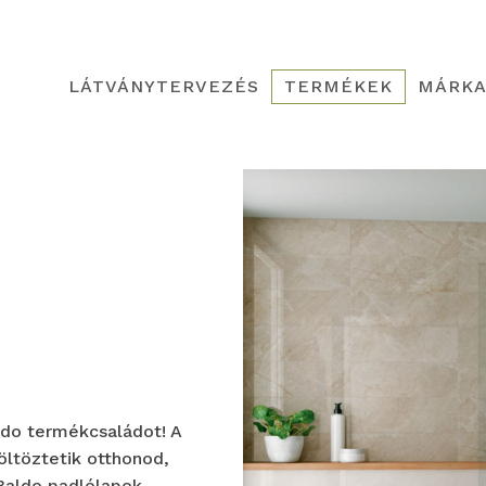
LÁTVÁNYTERVEZÉS
TERMÉKEK
MÁRKA
do termékcsaládot! A
öltöztetik otthonod,
Baldo padlólapok