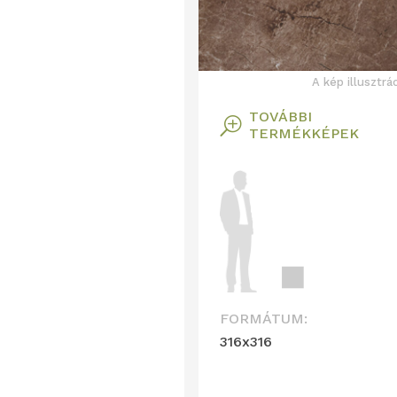
A kép illusztrá
TOVÁBBI
T
TERMÉKKÉPEK
FORMÁTUM:
316x316