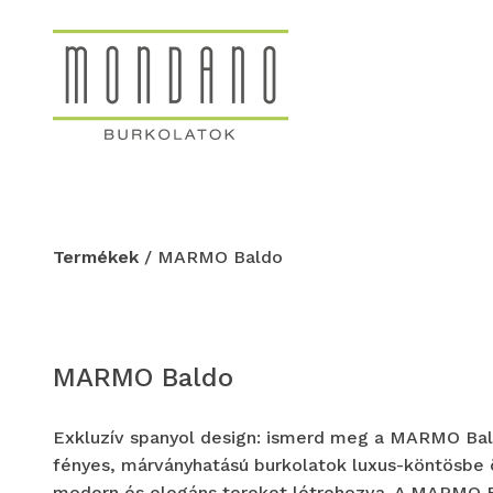
Termékek
/ MARMO Baldo
MARMO Baldo
Exkluzív spanyol design: ismerd meg a MARMO Bal
fényes, márványhatású burkolatok luxus-köntösbe 
modern és elegáns tereket létrehozva. A MARMO 