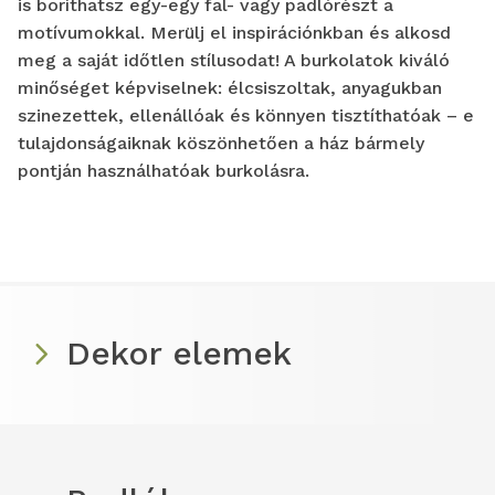
is boríthatsz egy-egy fal- vagy padlórészt a
motívumokkal. Merülj el inspirációnkban és alkosd
meg a saját időtlen stílusodat! A burkolatok kiváló
minőséget képviselnek: élcsiszoltak, anyagukban
szinezettek, ellenállóak és könnyen tisztíthatóak – e
tulajdonságaiknak köszönhetően a ház bármely
pontján használhatóak burkolásra.
Dekor elemek