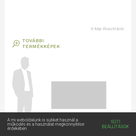
A kép illusztráció
TOVÁBBI
T
TERMÉKKÉPEK
A mi weboldalunk is sütiket használ a
SÜTI
működés és a használat megkönnyítése
BEÁLLÍTÁSOK
érdekében.