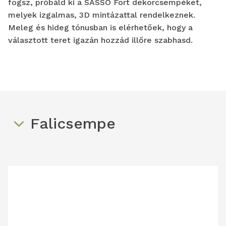
fogsz, próbáld ki a SASSO Fort dekorcsempéket,
melyek izgalmas, 3D mintázattal rendelkeznek.
Meleg és hideg tónusban is elérhetőek, hogy a
választott teret igazán hozzád illőre szabhasd.
Falicsempe