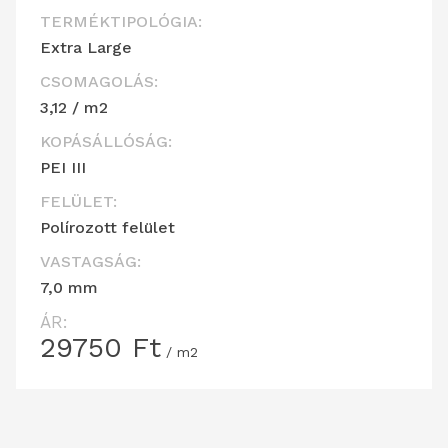
TERMÉKTIPOLÓGIA:
Extra Large
CSOMAGOLÁS:
3,12 / m2
KOPÁSÁLLÓSÁG:
PEI III
FELÜLET:
Polírozott felület
VASTAGSÁG:
7,0 mm
ÁR:
29750
Ft
/ m2