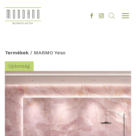
a
Termékek
/ MARMO Yeso
Újdonság