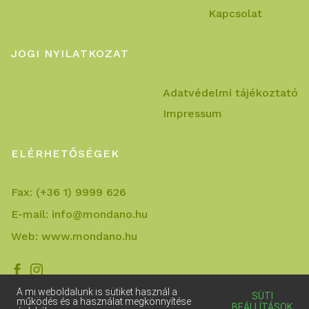
Kapcsolat
JOGI NYILATKOZAT
Adatvédelmi tájékoztató
Impressum
ELÉRHETŐSÉGEK
Fax:
(+36 1) 9999 626
E-mail:
info@mondano.hu
Web:
www.mondano.hu


A mi weboldalunk is sütiket használ a
SÜTI
működés és a használat megkönnyítése
BEÁLLÍTÁSOK