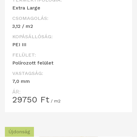
Extra Large
CSOMAGOLÁS:
3,12 / m2
KOPÁSÁLLÓSÁG:
PEI III
FELÜLET:
Polírozott felület
VASTAGSÁG:
7,0 mm
ÁR:
29750
Ft
/ m2
Újdonság