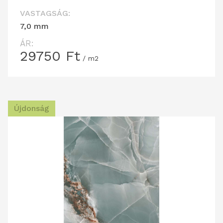
VASTAGSÁG:
7,0 mm
ÁR:
29750
Ft
/ m2
Újdonság