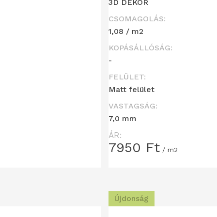
3D DEKOR
CSOMAGOLÁS:
1,08 / m2
KOPÁSÁLLÓSÁG:
-
FELÜLET:
Matt felület
VASTAGSÁG:
7,0 mm
ÁR:
7950
Ft
/ m2
Újdonság