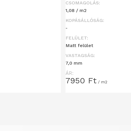
CSOMAGOLÁS:
1,08 / m2
KOPÁSÁLLÓSÁG:
-
FELÜLET:
Matt felület
VASTAGSÁG:
7,0 mm
ÁR:
7950
Ft
/ m2