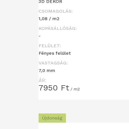
3D DEKOR
CSOMAGOLÁS:
1,08 / m2
KOPÁSÁLLÓSÁG:
-
FELÜLET:
Fényes felület
VASTAGSÁG:
7,0 mm
ÁR:
7950
Ft
/ m2
Újdonság