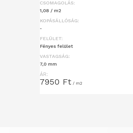
CSOMAGOLÁS:
1,08 / m2
KOPÁSÁLLÓSÁG:
-
FELÜLET:
Fényes felület
VASTAGSÁG:
7,0 mm
ÁR:
7950
Ft
/ m2