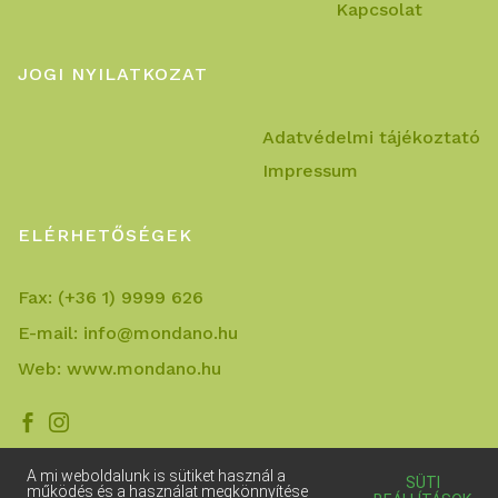
Kapcsolat
JOGI NYILATKOZAT
Adatvédelmi tájékoztató
Impressum
ELÉRHETŐSÉGEK
Fax:
(+36 1) 9999 626
E-mail:
info@mondano.hu
Web:
www.mondano.hu


A mi weboldalunk is sütiket használ a
SÜTI
működés és a használat megkönnyítése