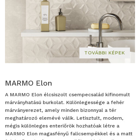
TOVÁBBI KÉPEK
MARMO Elon
A MARMO Elon élcsiszolt csempecsalád kifinomult
márványhatású burkolat. Különlegessége a fehér
márványerezet, amely minden bizonnyal a tér
meghatározó elemévé válik. Letisztult, modern,
mégis különleges enteriőrök hozhatóak létre a
MARMO Elon magasfényű falicsempékkel és a matt