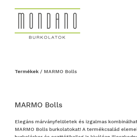
Termékek
/ MARMO Bolls
MARMO Bolls
Elegáns márványfelületek és izgalmas kombinálhat
MARMO Bolls burkolatokat! A termékcsalád elemei 
burkoláskor és eszttétikailag is kiválóan illeszke