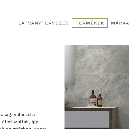
LÁTVÁNYTERVEZÉS
TERMÉKEK
MÁRKA
óság: válaszd a
élcsiszoltak, így
dnek egymáshoz, ezért