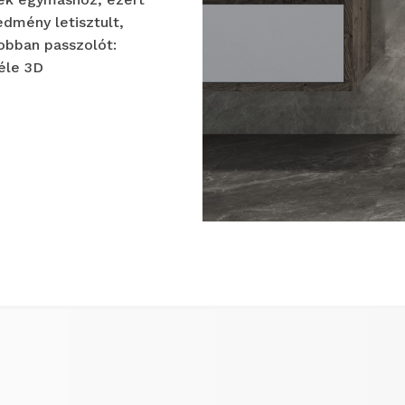
edmény letisztult,
jobban passzolót:
éle 3D