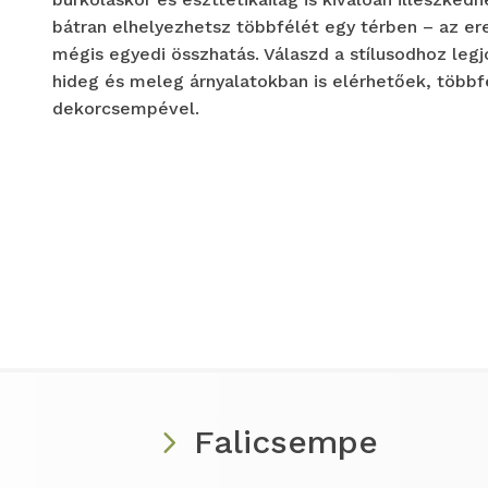
bátran elhelyezhetsz többfélét egy térben – az er
mégis egyedi összhatás. Válaszd a stílusodhoz leg
hideg és meleg árnyalatokban is elérhetőek, többf
dekorcsempével.
Falicsempe