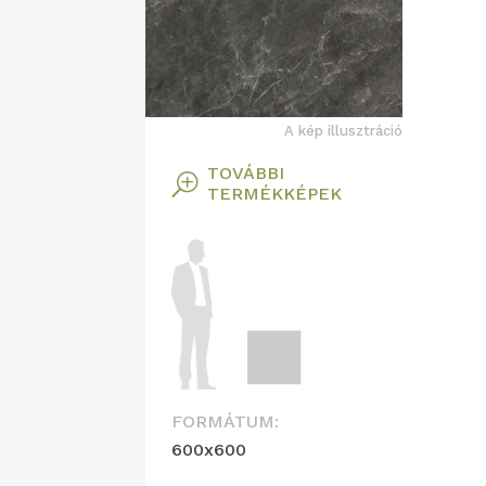
A kép illusztráció
TOVÁBBI
T
TERMÉKKÉPEK
FORMÁTUM:
600x600