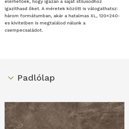
elérhetőek, hogy igazán a saját stílusodhoz
igazíthasd őket. A méretek között is válogathatsz:
három formátumban, akár a hatalmas XL, 120×240-
es kivitelben is megtalálod nálunk a
csempecsaládot.
Padlólap