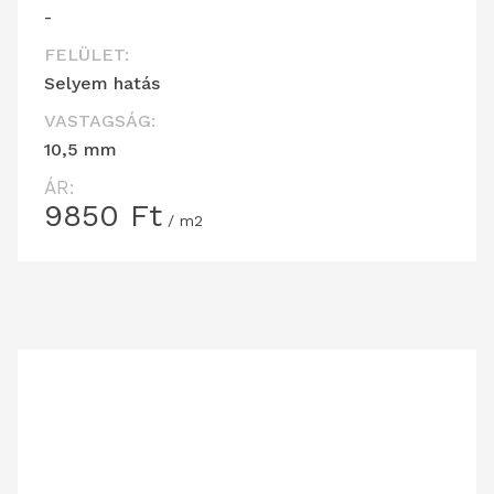
-
FELÜLET:
Selyem hatás
VASTAGSÁG:
10,5 mm
ÁR:
9850
Ft
/ m2