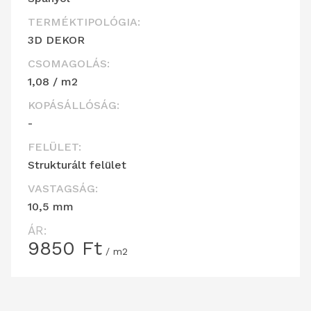
TERMÉKTIPOLÓGIA:
3D DEKOR
CSOMAGOLÁS:
1,08 / m2
KOPÁSÁLLÓSÁG:
-
FELÜLET:
Strukturált felület
VASTAGSÁG:
10,5 mm
ÁR:
9850
Ft
/ m2