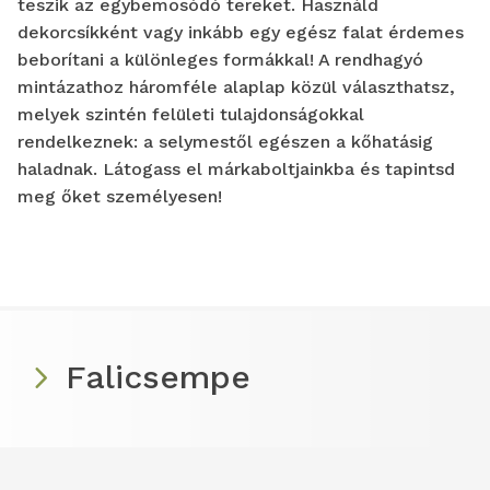
teszik az egybemosódó tereket. Használd
dekorcsíkként vagy inkább egy egész falat érdemes
beborítani a különleges formákkal! A rendhagyó
mintázathoz háromféle alaplap közül választhatsz,
melyek szintén felületi tulajdonságokkal
rendelkeznek: a selymestől egészen a kőhatásig
haladnak. Látogass el márkaboltjainkba és tapintsd
meg őket személyesen!
Falicsempe