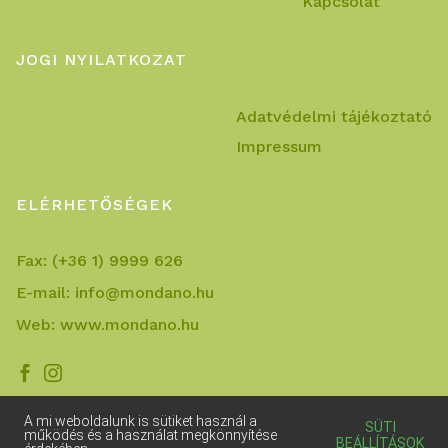
Kapcsolat
JOGI NYILATKOZAT
Adatvédelmi tájékoztató
Impressum
ELÉRHETŐSÉGEK
Fax:
(+36 1) 9999 626
E-mail:
info@mondano.hu
Web:
www.mondano.hu


A mi weboldalunk is sütiket használ a
SÜTI
működés és a használat megkönnyítése
BEÁLLÍTÁSOK