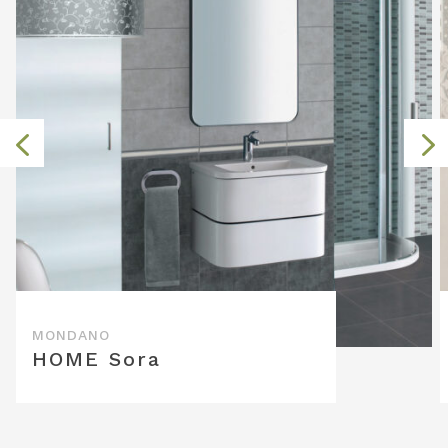
4
HOME Sora