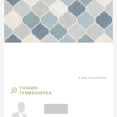
A kép illusztráció
TOVÁBBI
T
TERMÉKKÉPEK