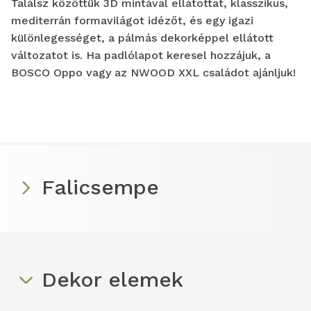
Találsz közöttük 3D mintával ellátottat, klasszikus,
mediterrán formavilágot idézőt, és egy igazi
különlegességet, a pálmás dekorképpel ellátott
változatot is. Ha padlólapot keresel hozzájuk, a
BOSCO Oppo vagy az NWOOD XXL családot ajánljuk!
Falicsempe
Dekor elemek