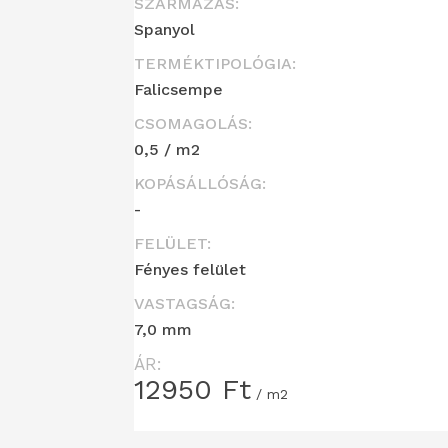
SZÁRMAZÁS:
Spanyol
TERMÉKTIPOLÓGIA:
Falicsempe
CSOMAGOLÁS:
0,5 / m2
KOPÁSÁLLÓSÁG:
-
FELÜLET:
Fényes felület
VASTAGSÁG:
7,0 mm
ÁR:
12950
Ft
/ m2