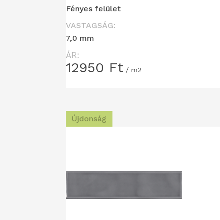
Fényes felület
VASTAGSÁG:
7,0 mm
ÁR:
12950
Ft
/ m2
Újdonság