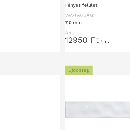
Fényes felület
VASTAGSÁG:
7,0 mm
ÁR:
12950
Ft
/ m2
Újdonság