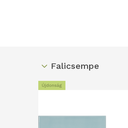
Falicsempe
Újdonság