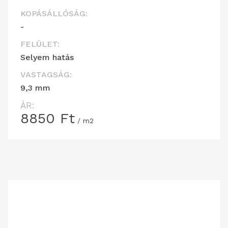
KOPÁSÁLLÓSÁG:
-
FELÜLET:
Selyem hatás
VASTAGSÁG:
9,3 mm
ÁR:
8850
Ft
/ m2