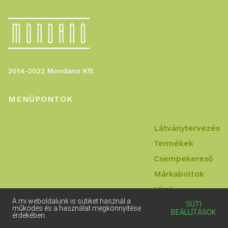
2014-2022 Mondano Kft.
MENÜPONTOK
Látványtervezés
Termékek
Csempekereső
Márkaboltok
Hírek
A mi weboldalunk is sütiket használ a
Kapcsolat
SÜTI
működés és a használat megkönnyítése
BEÁLLÍTÁSOK
érdekében.