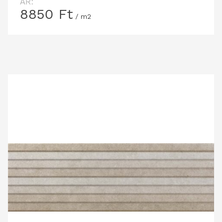
ÁR:
8850
Ft
/ m2